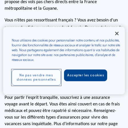
propose des vols pas chers directs entre la France 
métropolitaine et la Guyane.
Vous n’êtes pas ressortissant français ? Vous avez besoin d’un 
passeport valide au moins pendant 6 mois. Dans certains cas, la 
douane demande un billet de 
vol retour
. Aucun visa n’est 
Nous utilisons des cookies pour personnaliser notre contenu et nos publicités,
nécessaire, sauf si vous comptez rester plus de 90 jours. Le visa 
fournir des fonctionnalités de réseaux sociaux et analyser le trafic sur notre site
est toutefois obligatoire pour les ressortissants de certains pays. 
web. Nous partageons également des informations quant à vos habitudes de
navigation sur notre site avec nos partenaires publicitaires, d'analyse et de
Informez-vous auprès des autorités.
réseaux sociaux.
L’importance d’une assurance
Ne pas vendre mes
Accepter les cookies
voyage
données personnelles
Pour partir l’esprit tranquille, souscrivez à une assurance 
voyage avant le départ. Vous êtes ainsi couvert en cas de frais 
médicaux et pouvez être rapatrié si nécessaire. Renseignez-
vous sur les différents types d’assurances pour vivre des 
vacances sans inquiétude. Plus d’informations sur notre page 