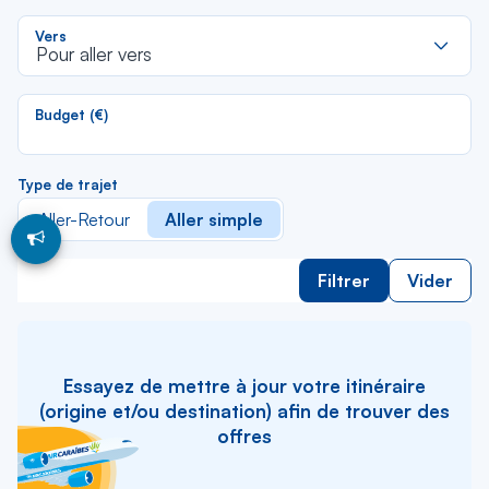
li
R
Vers
d
Pour aller vers
la
li
Budget (€)
Type de trajet
Aller-Retour
Aller simple
Filtrer
Vider
Essayez de mettre à jour votre itinéraire
(origine et/ou destination) afin de trouver des
offres