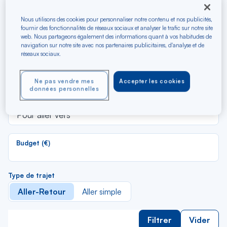
Recherchez les meilleurs
vols en A/R vers Montego
Nous utilisons des cookies pour personnaliser notre contenu et nos publicités,
fournir des fonctionnalités de réseaux sociaux et analyser le trafic sur notre site
Bay
web. Nous partageons également des informations quant à vos habitudes de
navigation sur notre site avec nos partenaires publicitaires, d'analyse et de
réseaux sociaux.
R
Depuis
d
Au départ de
Ne pas vendre mes
Accepter les cookies
la
données personnelles
li
R
Vers
d
Pour aller vers
la
li
Budget (€)
Type de trajet
Aller-Retour
Aller simple
Filtrer
Vider