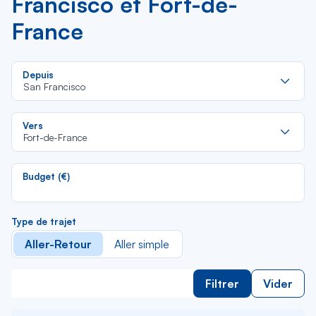
Francisco et Fort-de-
France
Re
Depuis
da
San Francisco
la
lis
Re
Vers
da
Fort-de-France
la
lis
Budget (€)
Type de trajet
Aller-Retour
Aller simple
Filtrer
Vider