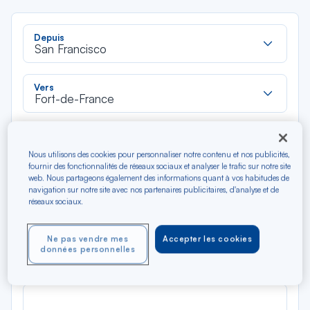
Rec
Depuis
dan
San Francisco
la
liste
Rec
Vers
dan
Fort-de-France
la
liste
Type de trajet
Aller-Retour
Aller simple
Nous utilisons des cookies pour personnaliser notre contenu et nos publicités,
fournir des fonctionnalités de réseaux sociaux et analyser le trafic sur notre site
web. Nous partageons également des informations quant à vos habitudes de
navigation sur notre site avec nos partenaires publicitaires, d'analyse et de
Filtrer
Vider
réseaux sociaux.
AOÛ 2026
Ne pas vendre mes
Accepter les cookies
N/A*
Précédent
Suivant
données personnelles
Aller / Retour — Économique
Aller