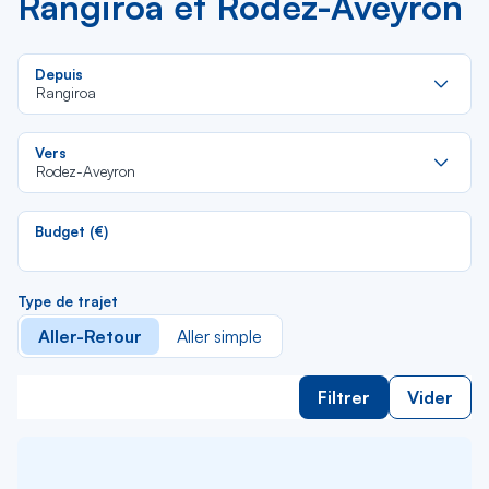
Rangiroa et Rodez-Aveyron
Re
Depuis
da
Rangiroa
la
lis
Re
Vers
da
Rodez-Aveyron
la
lis
Budget (€)
Type de trajet
Aller-Retour
Aller simple
Filtrer
Vider