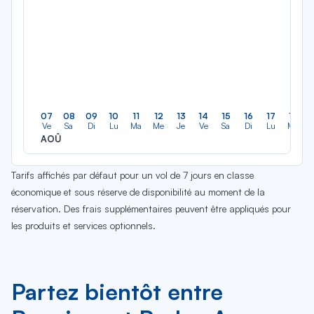
07
08
09
10
11
12
13
14
15
16
17
18
Ve
Sa
Di
Lu
Ma
Me
Je
Ve
Sa
Di
Lu
Ma
AOÛ
Tarifs affichés par défaut pour un vol de 7 jours en classe
économique et sous réserve de disponibilité au moment de la
réservation. Des frais supplémentaires peuvent être appliqués pour
les produits et services optionnels.
Partez bientôt entre