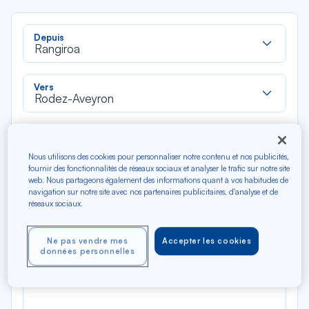
Rec
Depuis
dan
Rangiroa
la
liste
Rec
Vers
dan
Rodez-Aveyron
la
liste
Type de trajet
Aller-Retour
Aller simple
Nous utilisons des cookies pour personnaliser notre contenu et nos publicités,
fournir des fonctionnalités de réseaux sociaux et analyser le trafic sur notre site
web. Nous partageons également des informations quant à vos habitudes de
Filtrer
Vider
navigation sur notre site avec nos partenaires publicitaires, d'analyse et de
réseaux sociaux.
AOÛ 2026
N/A*
Ne pas vendre mes
Accepter les cookies
Précédent
Suivant
Aller / Retour — Économique
Aller
données personnelles