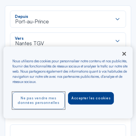
Rec
Depuis
dan
Port-au-Prince
la
liste
Rec
Vers
dan
Nantes TGV
la
liste
Type de trajet
Nous utilisons des cookies pour personnaliser notre contenu et nos publicités,
fournir des fonctionnalités de réseaux sociaux et analyser le trafic sur notre site
Aller-Retour
Aller simple
web. Nous partageons également des informations quant à vos habitudes de
navigation sur notre site avec nos partenaires publicitaires, d'analyse et de
réseaux sociaux.
Filtrer
Vider
Ne pas vendre mes
Accepter les cookies
AOÛ 2026
données personnelles
N/A*
Précédent
Suivant
Aller / Retour — Économique
Aller