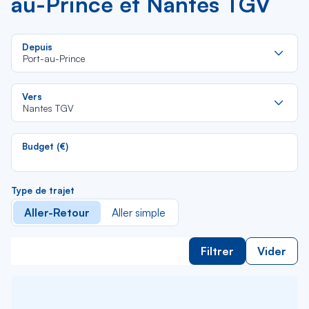
au-Prince et Nantes TGV
Re
Depuis
da
Port-au-Prince
la
lis
Re
Vers
da
Nantes TGV
la
lis
Budget (€)
Type de trajet
Aller-Retour
Aller simple
Filtrer
Vider