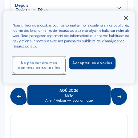
Rec
Depuis
dan
Pointe-à-Pitre
la
liste
Rec
Nous utilisons des cookies pour personnaliser notre contenu et nos publicités,
Vers
fournir des fonctionnalités de réseaux sociaux et analyser le trafic sur notre site
dan
Pour aller vers
web. Nous partageons également des informations quant à vos habitudes de
la
navigation sur notre site avec nos partenaires publicitaires, d'analyse et de
liste
réseaux sociaux.
Type de trajet
Aller-Retour
Aller simple
Ne pas vendre mes
Accepter les cookies
données personnelles
Filtrer
Vider
AOÛ 2026
N/A*
Précédent
Suivant
Aller / Retour — Économique
Aller