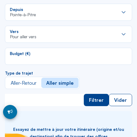
Re
Depuis
da
Pointe-à-Pitre
la
lis
Re
Vers
da
Pour aller vers
la
lis
Budget (€)
Type de trajet
Aller-Retour
Aller simple
Filtrer
Vider
Essayez de mettre à jour votre itinéraire (origine et/ou
destination) afin de trouver des offres