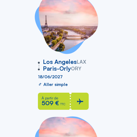
vers
Los Angeles
LAX
Paris-Orly
ORY
18/06/2027
Aller simple
À partir de
509 €
TTC