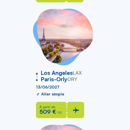
vers
Los Angeles
LAX
Paris-Orly
ORY
13/06/2027
Aller simple
À partir de
509 €
TTC