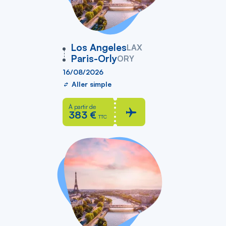
vers
Los Angeles
LAX
Paris-Orly
ORY
16/08/2026
Aller simple
À partir de
383 €
TTC