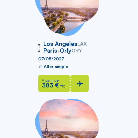
vers
Los Angeles
LAX
Paris-Orly
ORY
07/05/2027
Aller simple
À partir de
383 €
TTC