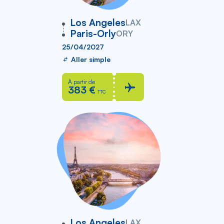
vers
Los Angeles
LAX
Paris-Orly
ORY
25/04/2027
Aller simple
À partir de
383 €
TTC
vers
Los Angeles
LAX