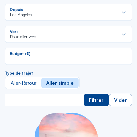
Re
Depuis
da
Los Angeles
la
lis
Re
Vers
da
Pour aller vers
la
lis
Budget (€)
Type de trajet
Aller-Retour
Aller simple
Filtrer
Vider