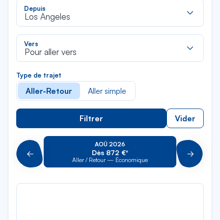
Rec
Depuis
dan
Los Angeles
la
liste
Rec
Vers
dan
Pour aller vers
la
liste
Type de trajet
Aller-Retour
Aller simple
Filtrer
Vider
AOÛ 2026
Dès 872 €*
Précédent
Suivant
Aller / Retour — Économique
Aller