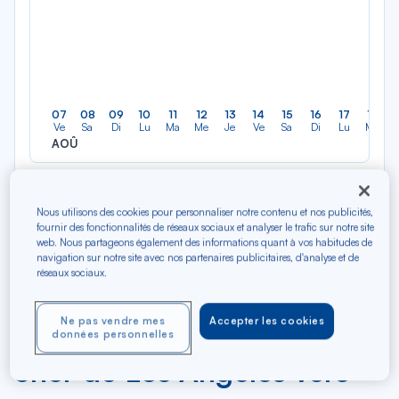
07
08
09
10
11
12
13
14
15
16
17
18
Ve
Sa
Di
Lu
Ma
Me
Je
Ve
Sa
Di
Lu
Ma
AOÛ
Tarifs affichés par défaut pour un vol de 7 jours en classe
économique et sous réserve de disponibilité au moment de la
Nous utilisons des cookies pour personnaliser notre contenu et nos publicités,
fournir des fonctionnalités de réseaux sociaux et analyser le trafic sur notre site
réservation. Des frais supplémentaires peuvent être appliqués pour
web. Nous partageons également des informations quant à vos habitudes de
les produits et services optionnels.
navigation sur notre site avec nos partenaires publicitaires, d'analyse et de
réseaux sociaux.
Ne pas vendre mes
Accepter les cookies
Trouver des vols en A/S pas
données personnelles
cher de Los Angeles vers