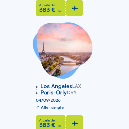
À partir de
383 €
TTC
vers
Los Angeles
LAX
Paris-Orly
ORY
04/09/2026
Aller simple
À partir de
383 €
TTC