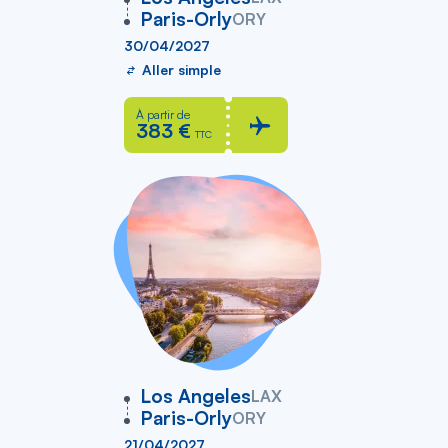
Paris-Orly
ORY
30/04/2027
Aller simple
À partir de
383 €
TTC
vers
Los Angeles
LAX
Paris-Orly
ORY
21/04/2027