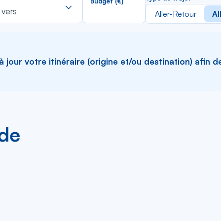
Budget (€)
dans
 vers
Aller-Retour
Al
la
liste
jour votre itinéraire (origine et/ou destination) afin d
 de