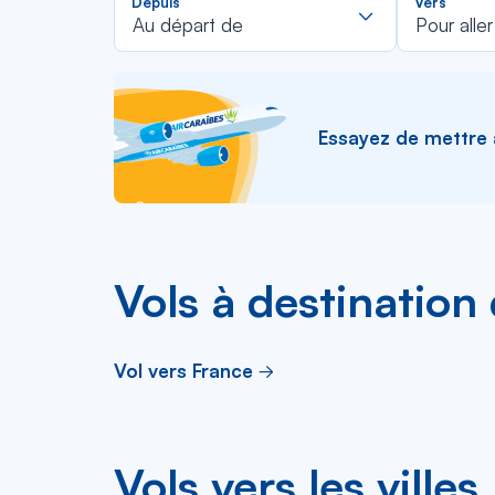
Depuis
Vers
dans
Au départ de
Pour aller
la
liste
Essayez de mettre à 
Vols à destination
Vol vers France
Vols vers les villes