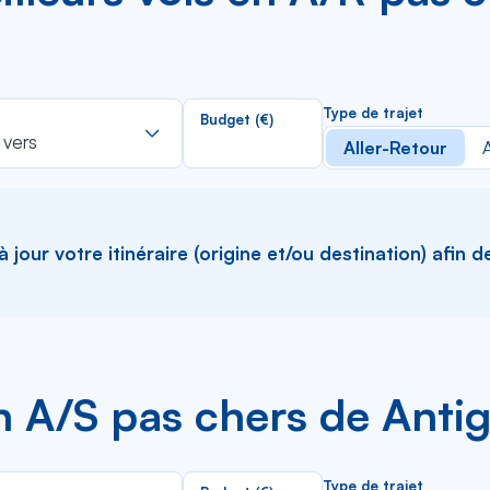
Rechercher
Type de trajet
Budget (€)
dans
 vers
Aller-Retour
A
la
liste
jour votre itinéraire (origine et/ou destination) afin d
en A/S pas chers de Ant
Rechercher
Type de trajet