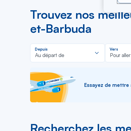
Trouvez nos meilleu
et-Barbuda
Rechercher
Depuis
Vers
dans
Au départ de
Pour aller
la
liste
Essayez de mettre à 
Recherchez les mei