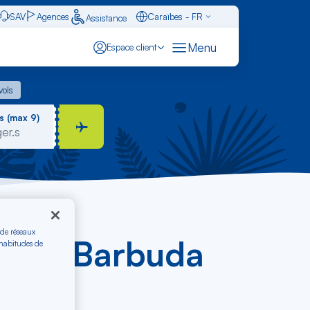
SAV
Agences
Caraïbes - FR
Assistance
Français - FR
Menu
Espace client
English - EN
 vols
vols
Español - ES
s (max 9)
 de réseaux
ua-et-Barbuda
 habitudes de