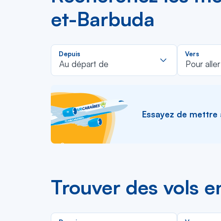
et-Barbuda
Rechercher
Depuis
Vers
dans
Au départ de
Pour aller
la
liste
Essayez de mettre à 
Trouver des vols 
Rechercher