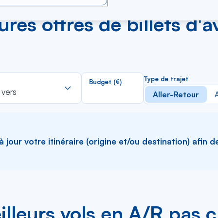
res offres de billets d'
Rechercher
Type de trajet
Budget (€)
dans
 vers
Aller-Retour
A
la
liste
jour votre itinéraire (origine et/ou destination) afin d
lleurs vols en A/R pas 