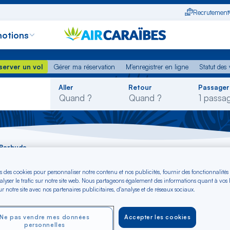
Recrutement
otions
erver un vol
Gérer ma réservation
M'enregistrer en ligne
Statut des
server un vol
Gérer ma réservation
M'enregistrer en ligne
Statut des 
Rechercher
Aller
Retour
Passager
dans
la
liste
-Barbuda
s des cookies pour personnaliser notre contenu et nos publicités, fournir des fonctionnalités
 au départ de Antig
alyser le trafic sur notre site web. Nous partageons également des informations quant à vos
r notre site avec nos partenaires publicitaires, d'analyse et de réseaux sociaux.
Ne pas vendre mes données
Accepter les cookies
personnelles