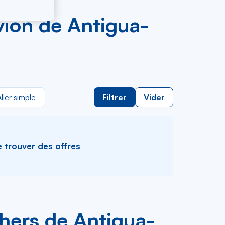
avion de Antigua-
ller simple
Filtrer
Vider
e trouver des offres
chers de Antigua-