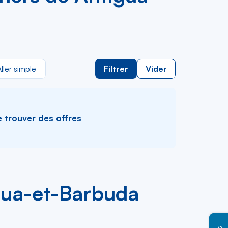
ller simple
Filtrer
Vider
e trouver des offres
igua-et-Barbuda