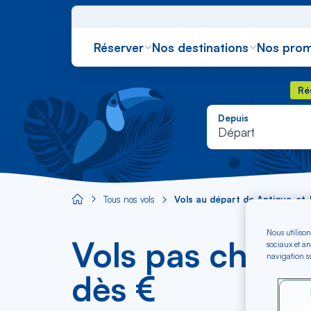
Réserver
Nos destinations
Nos prom
Rés
Ré
Depuis
Départ
Tous nos vols
Vols au départ de Antigua-et
Aircaraibes.com
Nous utilison
Vols pas chers
sociaux et an
navigation su
dès €