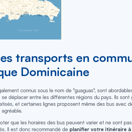
r les transports en comm
que Dominicaine
galement connus sous le nom de "guaguas", sont abordables
 se déplacer entre les différentes régions du pays. Ils son
matisés, et certaines lignes proposent même des bus avec de
 agréable.
noter que les horaires des bus peuvent varier et ne sont pas
tés. Il est donc recommandé de
planifier votre itinéraire à