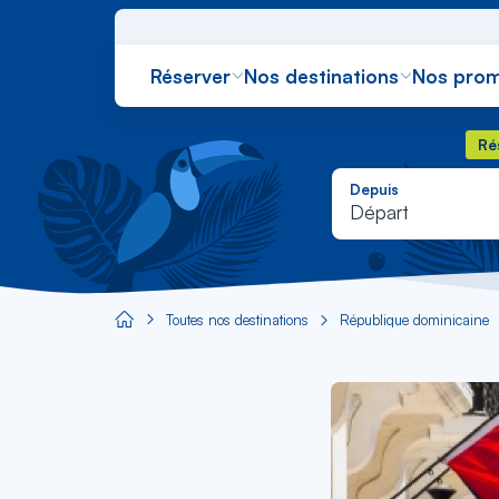
Réserver
Nos destinations
Nos prom
Rés
Ré
Depuis
Départ
Toutes nos destinations
République dominicaine
Aircaraibes.com
Image
principale