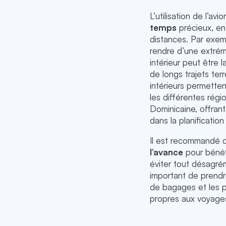
L’utilisation de l’av
temps
précieux, en 
distances. Par exem
rendre d’une extrémi
intérieur peut être l
de longs trajets terr
intérieurs permette
les différentes régi
Dominicaine, offrant 
dans la planification 
Il est recommandé
l’avance
pour bénéfi
éviter tout désagré
important de prendr
de bagages et les 
propres aux voyages