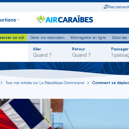
Recrutement
otions
erver un vol
Gérer ma réservation
M'enregistrer en ligne
Statut des
server un vol
Gérer ma réservation
M'enregistrer en ligne
Statut des 
Rechercher
Aller
Retour
Passager
dans
la
liste
Tous nos articles sur La République Dominicaine
Comment se déplac