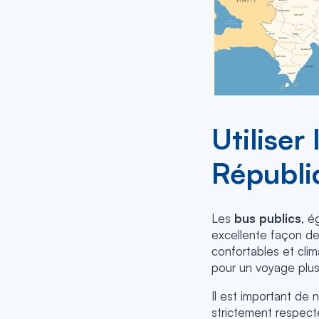
Utilise
Républi
Les
bus publics
, é
excellente façon de
confortables et cli
pour un voyage plus
Il est important de 
strictement respec