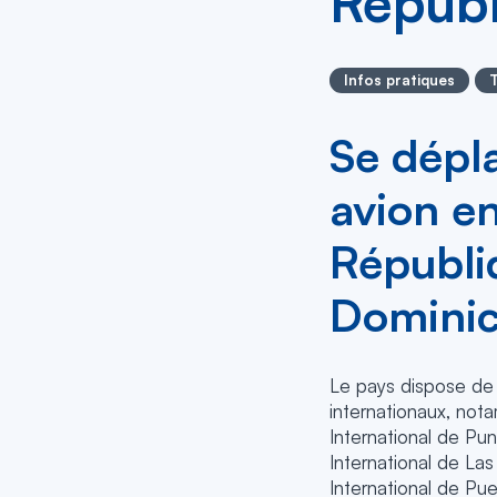
Républ
Infos pratiques
Se dépl
avion e
Républi
Dominic
Le pays dispose de 
internationaux, not
International de Pun
International de Las
International de Pue