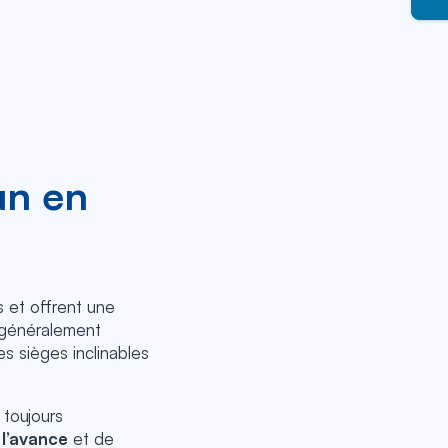
un en
 et offrent une
t généralement
s sièges inclinables
 toujours
 l’avance
et de