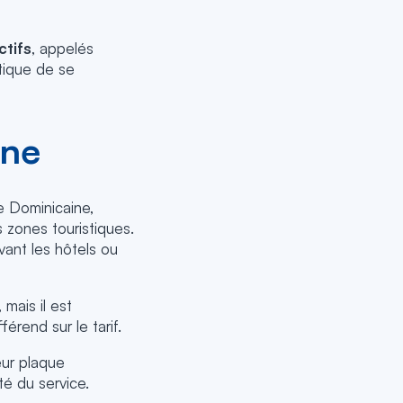
ctifs
, appelés
atique de se
ine
e Dominicaine,
s zones touristiques.
vant les hôtels ou
mais il est
érend sur le tarif.
leur plaque
ité du service.