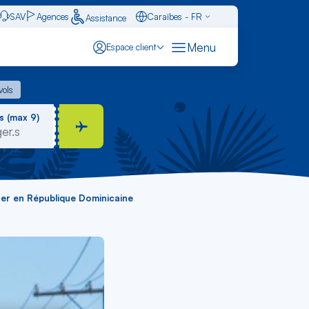
SAV
Agences
Caraïbes - FR
Assistance
Français - FR
Menu
Espace client
English - EN
 vols
vols
Español - ES
s (max 9)
er en République Dominicaine