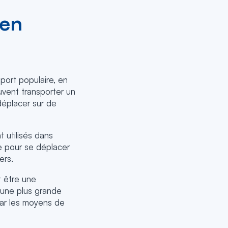
 en
ort populaire, en
euvent transporter un
éplacer sur de
 utilisés dans
ue pour se déplacer
ers.
 être une
e une plus grande
par les moyens de