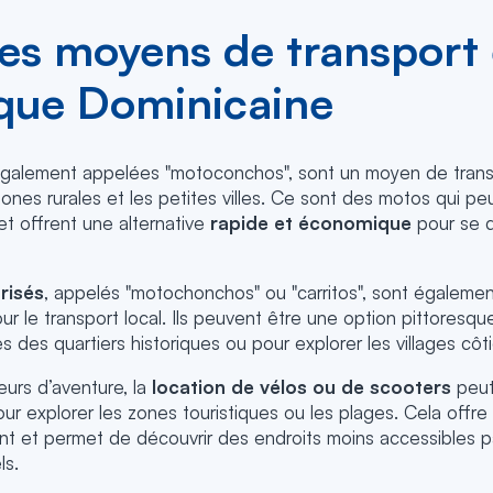
res moyens de transport
que Dominicaine
également appelées "motoconchos", sont un moyen de transp
 zones rurales et les petites villes. Ce sont des motos qui p
t offrent une alternative
rapide et économique
pour se d
risés
, appelés "motochonchos" ou "carritos", sont également
ur le transport local. Ils peuvent être une option pittoresq
s des quartiers historiques ou pour explorer les villages côti
eurs d’aventure, la
location de vélos ou de scooters
peut
ur explorer les zones touristiques ou les plages. Cela offr
t et permet de découvrir des endroits moins accessibles 
ls.