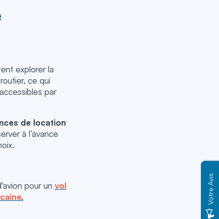
e
ent explorer la
outier, ce qui
 accessibles par
nces de location
server à l’avance
hoix.
Votre Avis
d'avion pour un
vol
icaine
.