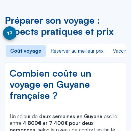
Préparer son voyage :
aspects pratiques et prix
Coût voyage
Réserver au meilleur prix
Vaccins
Combien coûte un
voyage en Guyane
française ?
Un séjour de
deux semaines en Guyane
oscille
entre
4 800€ et 7 400€ pour deux
personnes
, selon le niveau de confort souhaité.