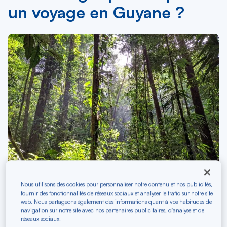
un voyage en Guyane ?
Nous utilisons des cookies pour personnaliser notre contenu et nos publicités,
fournir des fonctionnalités de réseaux sociaux et analyser le trafic sur notre site
web. Nous partageons également des informations quant à vos habitudes de
Planifier vos vacances en Guyane française nécessite
navigation sur notre site avec nos partenaires publicitaires, d'analyse et de
de bien anticiper les dépenses pour profiter
réseaux sociaux.