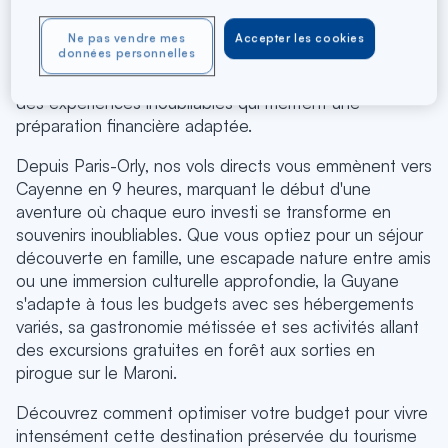
pleinement de cette destination amazonienne
exceptionnelle. Entre forêts tropicales luxuriantes,
Ne pas vendre mes
Accepter les cookies
fleuves majestueux et biodiversité exceptionnelle
données personnelles
unique au monde, cette terre d'aventures vous réserve
des expériences inoubliables qui méritent une
préparation financière adaptée.
Depuis Paris-Orly, nos vols directs vous emmènent vers
Cayenne en 9 heures, marquant le début d'une
aventure où chaque euro investi se transforme en
souvenirs inoubliables. Que vous optiez pour un séjour
découverte en famille, une escapade nature entre amis
ou une immersion culturelle approfondie, la Guyane
s'adapte à tous les budgets avec ses hébergements
variés, sa gastronomie métissée et ses activités allant
des excursions gratuites en forêt aux sorties en
pirogue sur le Maroni.
Découvrez comment optimiser votre budget pour vivre
intensément cette destination préservée du tourisme