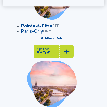
vers
Pointe-à-Pitre
PTP
Paris-Orly
ORY
Aller / Retour
À partir de
560 €
TTC