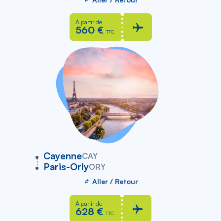
À partir de
560 €
TTC
vers
Cayenne
CAY
Paris-Orly
ORY
Aller / Retour
À partir de
628 €
TTC