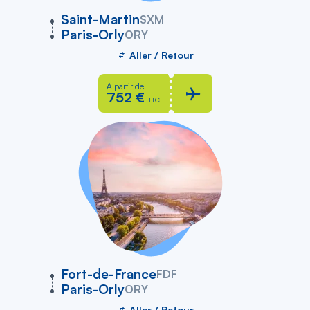
vers
Saint-Martin
SXM
Paris-Orly
ORY
Aller / Retour
À partir de
752 €
TTC
vers
Fort-de-France
FDF
Paris-Orly
ORY
Aller / Retour