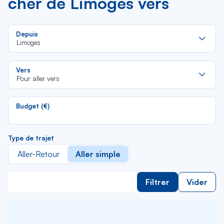
cher de Limoges vers
Re
Depuis
da
Limoges
la
lis
Re
Vers
da
Pour aller vers
la
lis
Budget (€)
Type de trajet
Aller-Retour
Aller simple
Filtrer
Vider