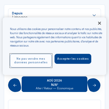
Rec
Depuis
dan
Limoges
la
liste
Rec
Nous utilisons des cookies pour personnaliser notre contenu et nos publicités,
Vers
fournir des fonctionnalités de réseaux sociaux et analyser le trafic sur notre site
dan
Pour aller vers
web. Nous partageons également des informations quant à vos habitudes de
la
navigation sur notre site avec nos partenaires publicitaires, d'analyse et de
liste
réseaux sociaux.
Type de trajet
Aller-Retour
Aller simple
Ne pas vendre mes
Accepter les cookies
données personnelles
Filtrer
Vider
AOÛ 2026
N/A*
Précédent
Suivant
Aller / Retour — Économique
Aller