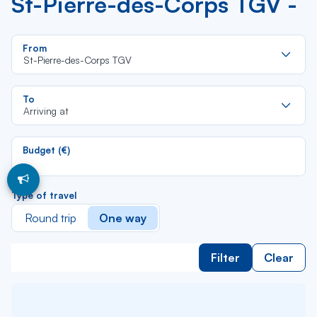
St-Pierre-des-Corps TGV -
Re
From
da
St-Pierre-des-Corps TGV
la
lis
Re
To
da
Arriving at
la
lis
Budget (€)
Type of travel
Round trip
One way
Filter
Clear