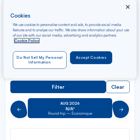
Rec
Cookies
From
dan
St-Pierre-des-Corps TGV
We use cookies to personalise content and ads, to provide social media
la
features and to analyse our traffic. We also share information about your use
liste
of our site with our social media, advertising and analytics partners.
Rec
To
Cookie Policy
dan
Arriving at
la
liste
Do Not Sell My Personal
Accept Cookies
Type of travel
Information
Round trip
One way
Filter
Clear
AUG 2026
N/A*
Précédent
Suivant
Round trip — Économique
Rou