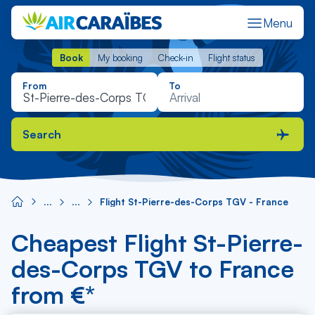
Menu
Book
My booking
Check-in
Flight status
Book
My booking
Check-in
Flight status
From
To
Search
Flight St-Pierre-des-Corps TGV - France
Cheapest Flight St-Pierre-
des-Corps TGV to France
from €*