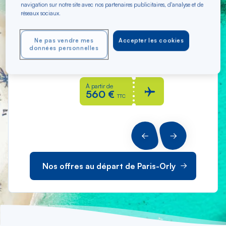
navigation sur notre site avec nos partenaires publicitaires, d'analyse et de
réseaux sociaux.
Ne pas vendre mes
Accepter les cookies
Pointe-à-Pitre
données personnelles
Aller / Retour depuis Paris-Orly
À partir de
560 €
TTC
PRÉCÉDENT
SUIVANT
Nos offres au départ de Paris-Orly