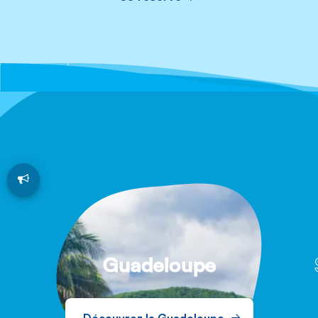
Air Caraïbes vous emmène
toujours plus loin
Guadeloupe